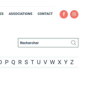
ES
ASSOCIATIONS
CONTACT
O
P
Q
R
S
T
U
V
W
X
Y
Z