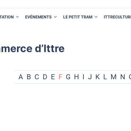
TATION
EVÉNEMENTS
LE PETIT TRAM
ITTRECULTUR
merce d’Ittre
A
B
C
D
E
F
G
H
I
J
K
L
M
N