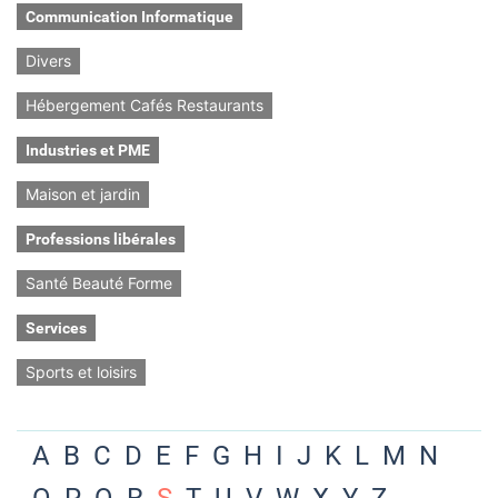
Communication Informatique
Divers
Hébergement Cafés Restaurants
Industries et PME
Maison et jardin
Professions libérales
Santé Beauté Forme
Services
Sports et loisirs
A
B
C
D
E
F
G
H
I
J
K
L
M
N