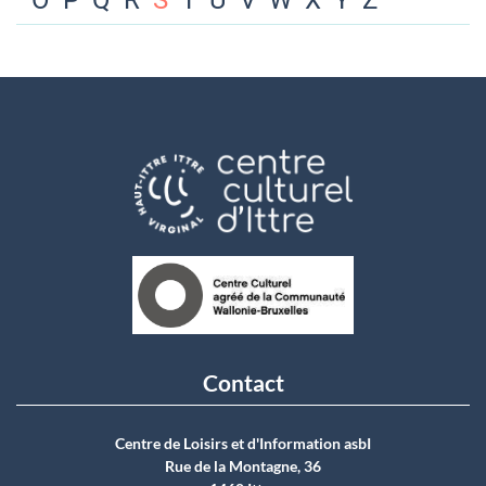
O
P
Q
R
S
T
U
V
W
X
Y
Z
Contact
Centre de Loisirs et d'Information asbI
Rue de la Montagne, 36