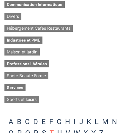
Communication Informatique
Divers
Hébergement Cafés Restaurants
Industries et PME
Maison et jardin
Professions libérales
Santé Beauté Forme
Services
Sports et loisirs
A
B
C
D
E
F
G
H
I
J
K
L
M
N