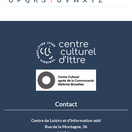
O
P
Q
R
S
T
U
V
W
X
Y
Z
Contact
Centre de Loisirs et d'Information asbI
Rue de la Montagne, 36