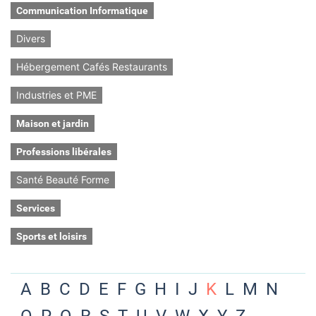
Communication Informatique
Divers
Hébergement Cafés Restaurants
Industries et PME
Maison et jardin
Professions libérales
Santé Beauté Forme
Services
Sports et loisirs
A
B
C
D
E
F
G
H
I
J
K
L
M
N