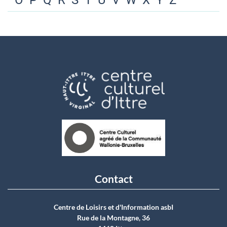
O
P
Q
R
S
T
U
V
W
X
Y
Z
Contact
Centre de Loisirs et d'Information asbI
Rue de la Montagne, 36