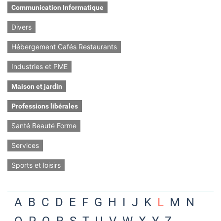
Communication Informatique
Divers
Hébergement Cafés Restaurants
Industries et PME
Maison et jardin
Professions libérales
Santé Beauté Forme
Services
Sports et loisirs
A
B
C
D
E
F
G
H
I
J
K
L
M
N