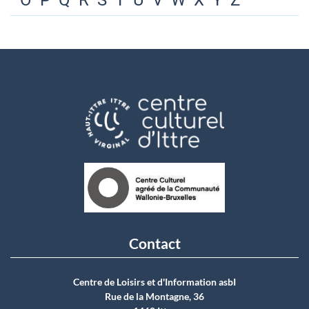
O
P
Q
R
S
T
U
V
W
X
Y
Z
Contact
Centre de Loisirs et d'Information asbI
Rue de la Montagne, 36