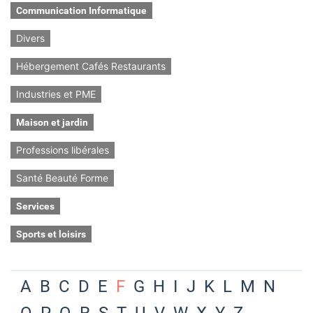
Communication Informatique
Divers
Hébergement Cafés Restaurants
Industries et PME
Maison et jardin
Professions libérales
Santé Beauté Forme
Services
Sports et loisirs
A
B
C
D
E
F
G
H
I
J
K
L
M
N