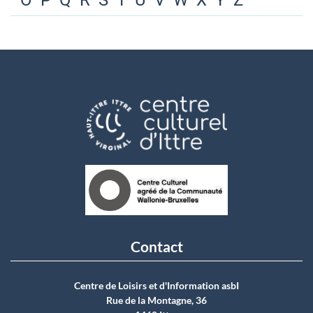
O
P
Q
R
S
T
U
V
W
X
Y
Z
Contact
Centre de Loisirs et d'Information asbI
Rue de la Montagne, 36