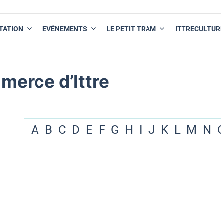
TATION
EVÉNEMENTS
LE PETIT TRAM
ITTRECULTUR
merce d’Ittre
A
B
C
D
E
F
G
H
I
J
K
L
M
N