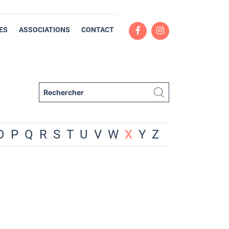
ES
ASSOCIATIONS
CONTACT
O
P
Q
R
S
T
U
V
W
X
Y
Z