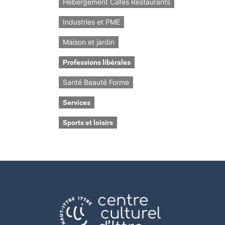
Hébergement Cafés Restaurants
Industries et PME
Maison et jardin
Professions libérales
Santé Beauté Forme
Services
Sports et loisirs