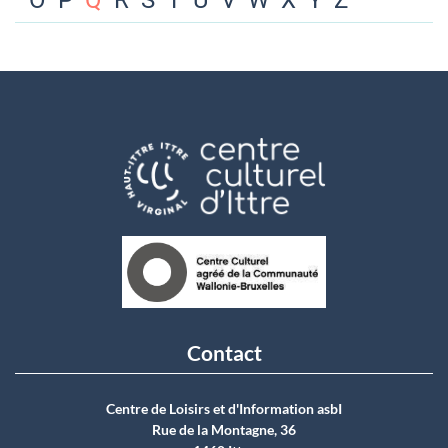
O
P
Q
R
S
T
U
V
W
X
Y
Z
Contact
Centre de Loisirs et d'Information asbI
Rue de la Montagne, 36