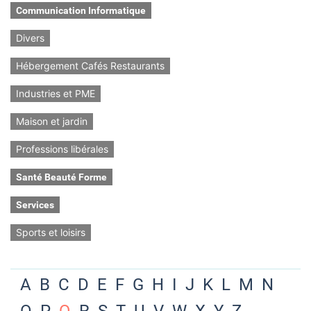
Communication Informatique
Divers
Hébergement Cafés Restaurants
Industries et PME
Maison et jardin
Professions libérales
Santé Beauté Forme
Services
Sports et loisirs
A
B
C
D
E
F
G
H
I
J
K
L
M
N