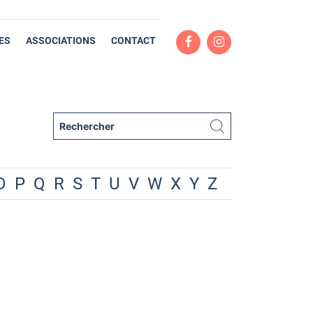
ES
ASSOCIATIONS
CONTACT
O
P
Q
R
S
T
U
V
W
X
Y
Z