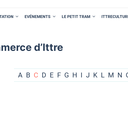
TATION
EVÉNEMENTS
LE PETIT TRAM
ITTRECULTUR
merce d’Ittre
A
B
C
D
E
F
G
H
I
J
K
L
M
N