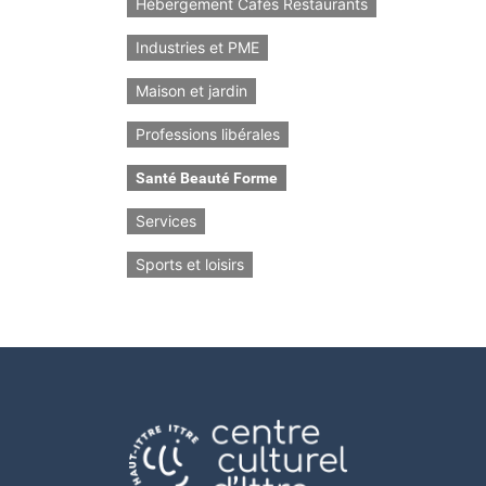
Hébergement Cafés Restaurants
Industries et PME
Maison et jardin
Professions libérales
Santé Beauté Forme
Services
Sports et loisirs