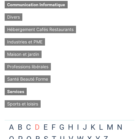
Communication Informatique
Divers
Hébergement Cafés Restaurants
Industries et PME
Maison et jardin
Professions libérales
Santé Beauté Forme
Services
Sports et loisirs
A
B
C
D
E
F
G
H
I
J
K
L
M
N