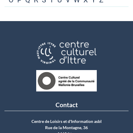
O
P
Q
R
S
T
U
V
W
X
Y
Z
Contact
Centre de Loisirs et d'Information asbI
Rue de la Montagne, 36