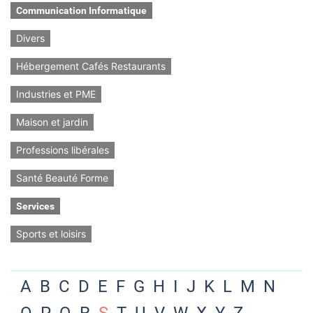
Communication Informatique
Divers
Hébergement Cafés Restaurants
Industries et PME
Maison et jardin
Professions libérales
Santé Beauté Forme
Services
Sports et loisirs
A
B
C
D
E
F
G
H
I
J
K
L
M
N