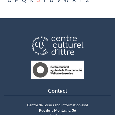
O
P
Q
R
S
T
U
V
W
X
Y
Z
Contact
Centre de Loisirs et d'Information asbI
Rue de la Montagne, 36