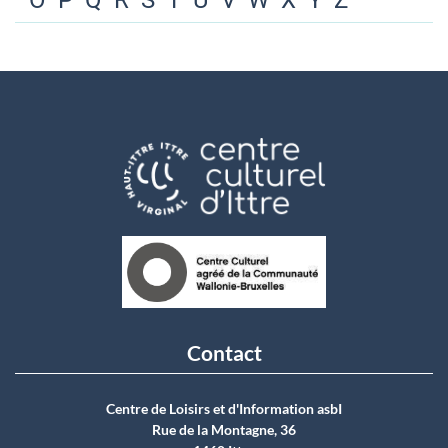
O
P
Q
R
S
T
U
V
W
X
Y
Z
Contact
Centre de Loisirs et d'Information asbI
Rue de la Montagne, 36