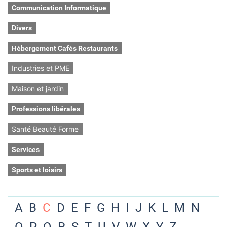
Communication Informatique
Divers
Hébergement Cafés Restaurants
Industries et PME
Maison et jardin
Professions libérales
Santé Beauté Forme
Services
Sports et loisirs
A
B
C
D
E
F
G
H
I
J
K
L
M
N