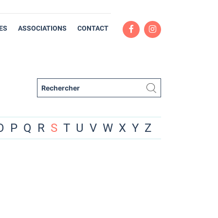
ES
ASSOCIATIONS
CONTACT
O
P
Q
R
S
T
U
V
W
X
Y
Z