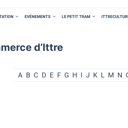
TATION
EVÉNEMENTS
LE PETIT TRAM
ITTRECULTUR
merce d’Ittre
A
B
C
D
E
F
G
H
I
J
K
L
M
N