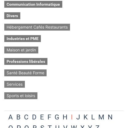
Communication Informatique
Divers
Hébergement Cafés Restaurants
Industries et PME
Maison et jardin
Professions libérales
Santé Beauté Forme
Services
Sports et loisirs
A
B
C
D
E
F
G
H
I
J
K
L
M
N