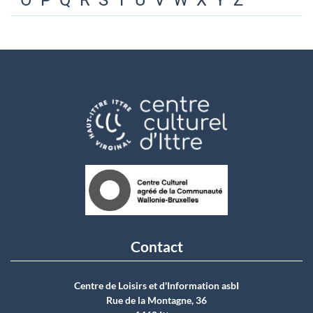
O
P
Q
R
S
T
U
V
W
X
Y
Z
Contact
Centre de Loisirs et d'Information asbI
Rue de la Montagne, 36