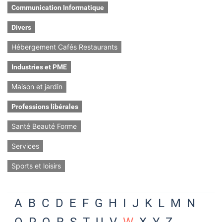
Communication Informatique
Divers
Hébergement Cafés Restaurants
Industries et PME
Maison et jardin
Professions libérales
Santé Beauté Forme
Services
Sports et loisirs
A
B
C
D
E
F
G
H
I
J
K
L
M
N