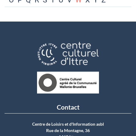
O
P
Q
R
S
T
U
V
W
X
Y
Z
Contact
Centre de Loisirs et d'Information asbI
Rue de la Montagne, 36