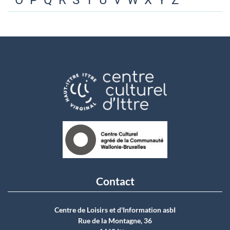
O
P
Q
R
S
T
U
V
W
X
Y
Z
Contact
Centre de Loisirs et d'Information asbI
Rue de la Montagne, 36