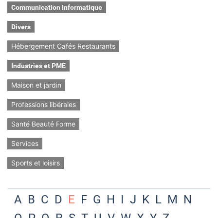
Communication Informatique
Divers
Hébergement Cafés Restaurants
Industries et PME
Maison et jardin
Professions libérales
Santé Beauté Forme
Services
Sports et loisirs
A
B
C
D
E
F
G
H
I
J
K
L
M
N