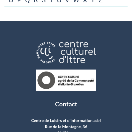
O
P
Q
R
S
T
U
V
W
X
Y
Z
Contact
Centre de Loisirs et d'Information asbI
Rue de la Montagne, 36