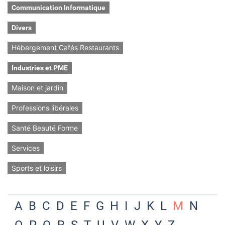
Communication Informatique
Divers
Hébergement Cafés Restaurants
Industries et PME
Maison et jardin
Professions libérales
Santé Beauté Forme
Services
Sports et loisirs
A
B
C
D
E
F
G
H
I
J
K
L
M
N