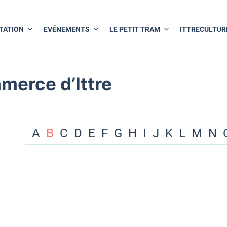
TATION
EVÉNEMENTS
LE PETIT TRAM
ITTRECULTUR
merce d’Ittre
A
B
C
D
E
F
G
H
I
J
K
L
M
N