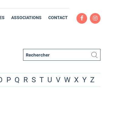
ES
ASSOCIATIONS
CONTACT
O
P
Q
R
S
T
U
V
W
X
Y
Z