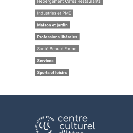
Hébergement Cafés Restaurants
Industries et PME
Maison et jardin
Professions libérales
Santé Beauté Forme
Services
Sports et loisirs