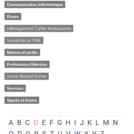
Communication Informatique
Divers
Hébergement Cafés Restaurants
Industries et PME
Maison et jardin
Professions libérales
Santé Beauté Forme
Services
Sports et loisirs
A
B
C
D
E
F
G
H
I
J
K
L
M
N