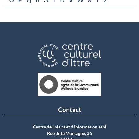
O
P
Q
R
S
T
U
V
W
X
Y
Z
Contact
Centre de Loisirs et d'Information asbI
Rue de la Montagne, 36