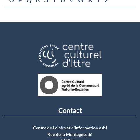
O
P
Q
R
S
T
U
V
W
X
Y
Z
Contact
Centre de Loisirs et d'Information asbI
Rue de la Montagne, 36