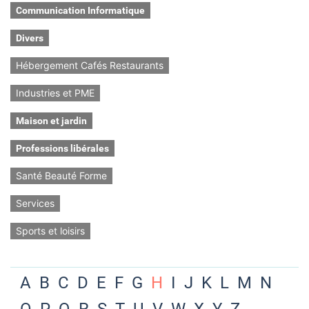
Communication Informatique
Divers
Hébergement Cafés Restaurants
Industries et PME
Maison et jardin
Professions libérales
Santé Beauté Forme
Services
Sports et loisirs
A
B
C
D
E
F
G
H
I
J
K
L
M
N