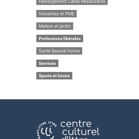
Hébergement Cafés Restaurants
Industries et PME
Maison et jardin
Professions libérales
Santé Beauté Forme
Services
Sports et loisirs