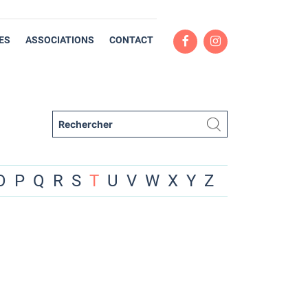
ES
ASSOCIATIONS
CONTACT
O
P
Q
R
S
T
U
V
W
X
Y
Z