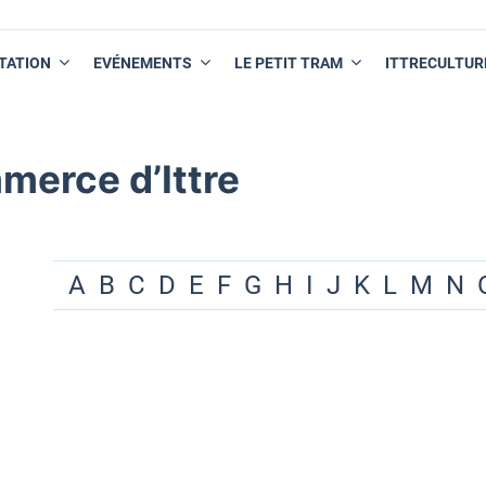
TATION
EVÉNEMENTS
LE PETIT TRAM
ITTRECULTUR
merce d’Ittre
A
B
C
D
E
F
G
H
I
J
K
L
M
N