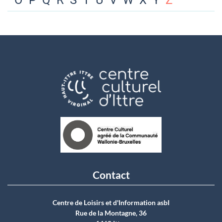
O
P
Q
R
S
T
U
V
W
X
Y
Z
Contact
Centre de Loisirs et d'Information asbI
Rue de la Montagne, 36