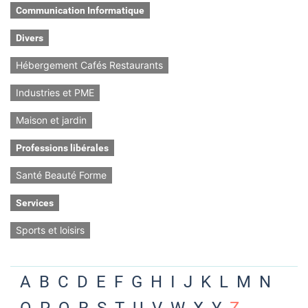
Communication Informatique
Divers
Hébergement Cafés Restaurants
Industries et PME
Maison et jardin
Professions libérales
Santé Beauté Forme
Services
Sports et loisirs
A
B
C
D
E
F
G
H
I
J
K
L
M
N