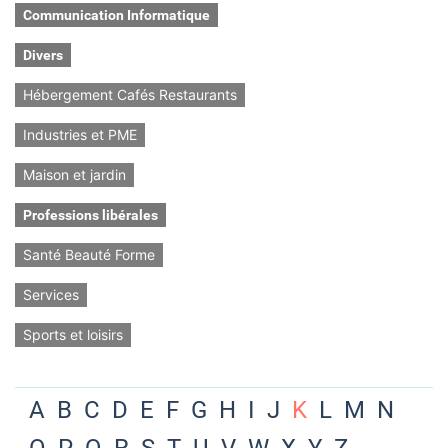
Communication Informatique
Divers
Hébergement Cafés Restaurants
Industries et PME
Maison et jardin
Professions libérales
Santé Beauté Forme
Services
Sports et loisirs
A
B
C
D
E
F
G
H
I
J
K
L
M
N