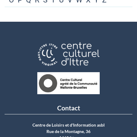
O
P
Q
R
S
T
U
V
W
X
Y
Z
Contact
Centre de Loisirs et d'Information asbI
Rue de la Montagne, 36