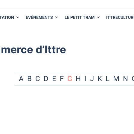
TATION
EVÉNEMENTS
LE PETIT TRAM
ITTRECULTUR
merce d’Ittre
A
B
C
D
E
F
G
H
I
J
K
L
M
N