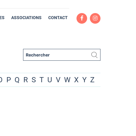
ES
ASSOCIATIONS
CONTACT
O
P
Q
R
S
T
U
V
W
X
Y
Z