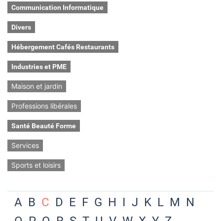
Communication Informatique
Divers
Hébergement Cafés Restaurants
Industries et PME
Maison et jardin
Professions libérales
Santé Beauté Forme
Services
Sports et loisirs
A
B
C
D
E
F
G
H
I
J
K
L
M
N