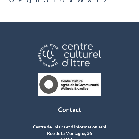
O
P
Q
R
S
T
U
V
W
X
Y
Z
Contact
Centre de Loisirs et d'Information asbI
Rue de la Montagne, 36