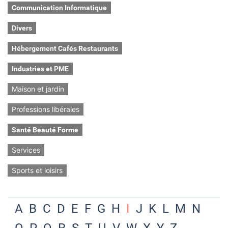
Communication Informatique
Divers
Hébergement Cafés Restaurants
Industries et PME
Maison et jardin
Professions libérales
Santé Beauté Forme
Services
Sports et loisirs
A
B
C
D
E
F
G
H
I
J
K
L
M
N