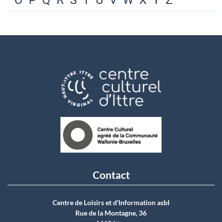
O
P
Q
R
S
T
U
V
W
X
Y
Z
Contact
Centre de Loisirs et d'Information asbI
Rue de la Montagne, 36