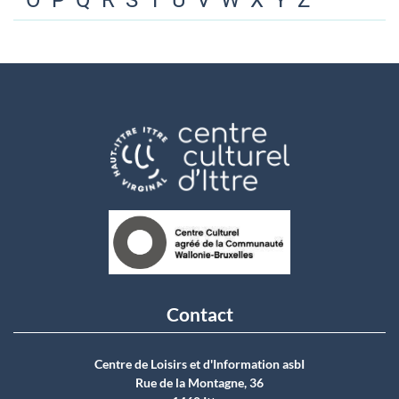
O
P
Q
R
S
T
U
V
W
X
Y
Z
Contact
Centre de Loisirs et d'Information asbI
Rue de la Montagne, 36