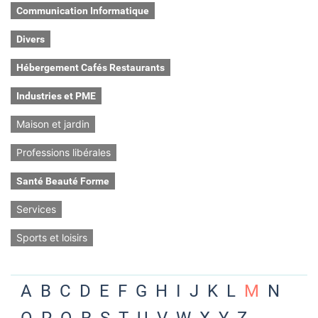
Communication Informatique
Divers
Hébergement Cafés Restaurants
Industries et PME
Maison et jardin
Professions libérales
Santé Beauté Forme
Services
Sports et loisirs
A
B
C
D
E
F
G
H
I
J
K
L
M
N