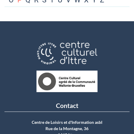
O
P
Q
R
S
T
U
V
W
X
Y
Z
Contact
Centre de Loisirs et d'Information asbI
Rue de la Montagne, 36