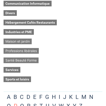
Communication Informatique
Divers
Hébergement Cafés Restaurants
Industries et PME
Maison et jardin
Professions libérales
Santé Beauté Forme
Services
Sports et loisirs
A
B
C
D
E
F
G
H
I
J
K
L
M
N