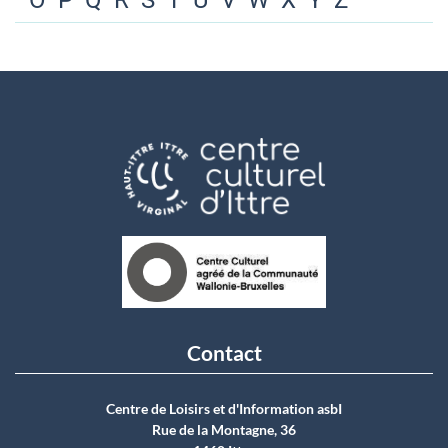
O
P
Q
R
S
T
U
V
W
X
Y
Z
Contact
Centre de Loisirs et d'Information asbI
Rue de la Montagne, 36