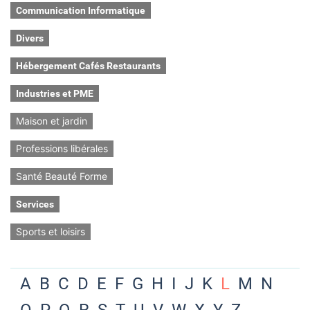
Communication Informatique
Divers
Hébergement Cafés Restaurants
Industries et PME
Maison et jardin
Professions libérales
Santé Beauté Forme
Services
Sports et loisirs
A
B
C
D
E
F
G
H
I
J
K
L
M
N