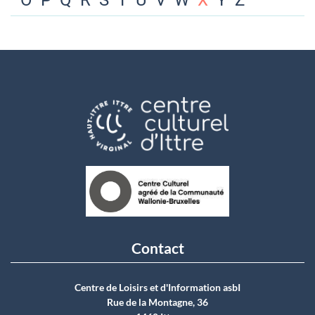
O
P
Q
R
S
T
U
V
W
X
Y
Z
Contact
Centre de Loisirs et d'Information asbI
Rue de la Montagne, 36