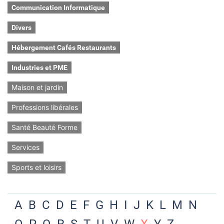
Communication Informatique
Divers
Hébergement Cafés Restaurants
Industries et PME
Maison et jardin
Professions libérales
Santé Beauté Forme
Services
Sports et loisirs
A
B
C
D
E
F
G
H
I
J
K
L
M
N