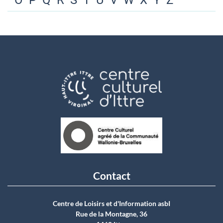
O
P
Q
R
S
T
U
V
W
X
Y
Z
Contact
Centre de Loisirs et d'Information asbI
Rue de la Montagne, 36