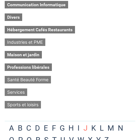
Communication Informatique
Divers
Hébergement Cafés Restaurants
Industries et PME
Maison et jardin
Professions libérales
Santé Beauté Forme
Services
Sports et loisirs
A
B
C
D
E
F
G
H
I
J
K
L
M
N