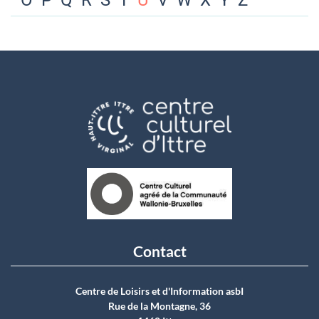
O
P
Q
R
S
T
U
V
W
X
Y
Z
Contact
Centre de Loisirs et d'Information asbI
Rue de la Montagne, 36