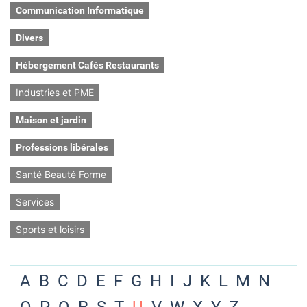
Communication Informatique
Divers
Hébergement Cafés Restaurants
Industries et PME
Maison et jardin
Professions libérales
Santé Beauté Forme
Services
Sports et loisirs
A
B
C
D
E
F
G
H
I
J
K
L
M
N