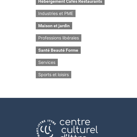
Hébergement Cafés Restaurants
Industries et PME
Maison et jardin
Professions libérales
Santé Beauté Forme
Services
Sports et loisirs