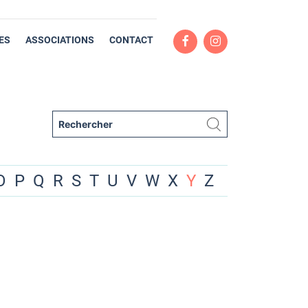
ES
ASSOCIATIONS
CONTACT
O
P
Q
R
S
T
U
V
W
X
Y
Z