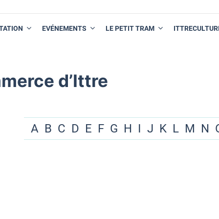
TATION
EVÉNEMENTS
LE PETIT TRAM
ITTRECULTUR
merce d’Ittre
A
B
C
D
E
F
G
H
I
J
K
L
M
N