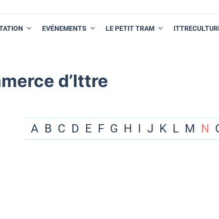
TATION
EVÉNEMENTS
LE PETIT TRAM
ITTRECULTUR
merce d’Ittre
A
B
C
D
E
F
G
H
I
J
K
L
M
N