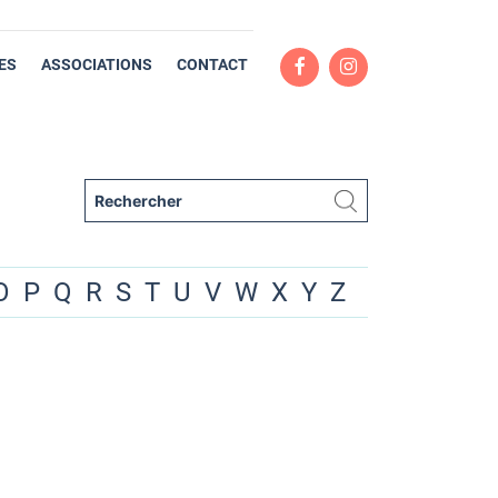
ES
ASSOCIATIONS
CONTACT
O
P
Q
R
S
T
U
V
W
X
Y
Z