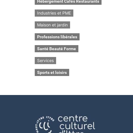
Hébergement Cafés Restaurants
Industries et PME
Maison et jardin
Professions libérales
Santé Beauté Forme
Services
Sports et loisirs