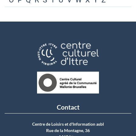
O
P
Q
R
S
T
U
V
W
X
Y
Z
Contact
Centre de Loisirs et d'Information asbI
Rue de la Montagne, 36