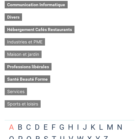
Communication Informatique
Divers
Hébergement Cafés Restaurants
Industries et PME
Maison et jardin
Professions libérales
Santé Beauté Forme
Services
Sports et loisirs
A
B
C
D
E
F
G
H
I
J
K
L
M
N