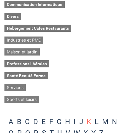
Communication Informatique
Divers
Hébergement Cafés Restaurants
Industries et PME
Maison et jardin
Professions libérales
Santé Beauté Forme
Services
Sports et loisirs
A
B
C
D
E
F
G
H
I
J
K
L
M
N