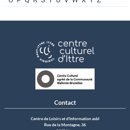
O
P
Q
R
S
T
U
V
W
X
Y
Z
Contact
Centre de Loisirs et d'Information asbI
Rue de la Montagne, 36