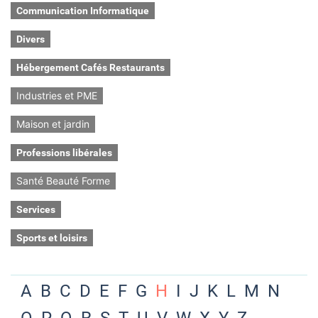
Communication Informatique
Divers
Hébergement Cafés Restaurants
Industries et PME
Maison et jardin
Professions libérales
Santé Beauté Forme
Services
Sports et loisirs
A
B
C
D
E
F
G
H
I
J
K
L
M
N