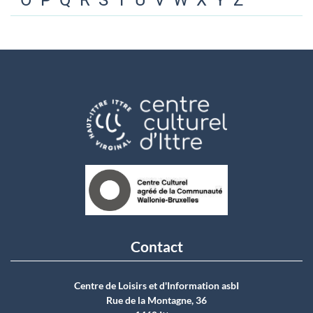
O
P
Q
R
S
T
U
V
W
X
Y
Z
Contact
Centre de Loisirs et d'Information asbI
Rue de la Montagne, 36