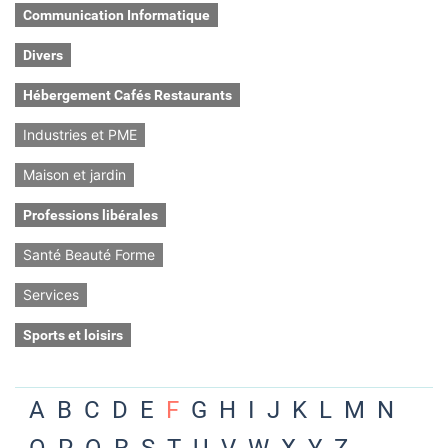
Communication Informatique
Divers
Hébergement Cafés Restaurants
Industries et PME
Maison et jardin
Professions libérales
Santé Beauté Forme
Services
Sports et loisirs
A
B
C
D
E
F
G
H
I
J
K
L
M
N