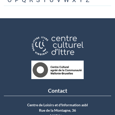
O
P
Q
R
S
T
U
V
W
X
Y
Z
Contact
Centre de Loisirs et d'Information asbI
Rue de la Montagne, 36