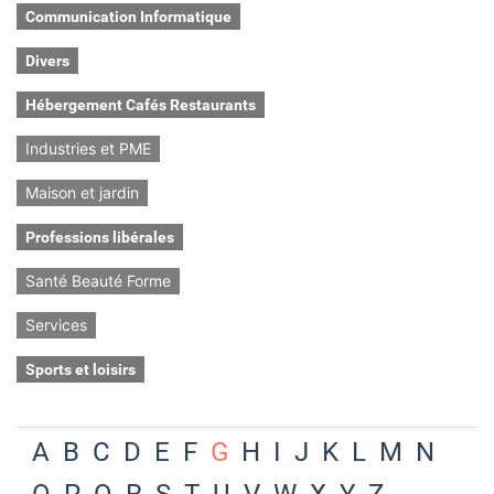
Communication Informatique
Divers
Hébergement Cafés Restaurants
Industries et PME
Maison et jardin
Professions libérales
Santé Beauté Forme
Services
Sports et loisirs
A
B
C
D
E
F
G
H
I
J
K
L
M
N