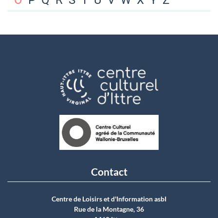
O
P
Q
R
S
T
U
V
W
X
Y
Z
Contact
Centre de Loisirs et d'Information asbI
Rue de la Montagne, 36