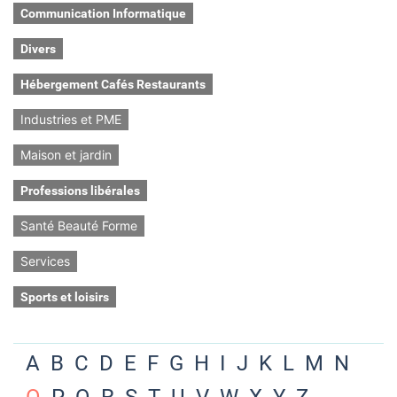
Communication Informatique
Divers
Hébergement Cafés Restaurants
Industries et PME
Maison et jardin
Professions libérales
Santé Beauté Forme
Services
Sports et loisirs
A
B
C
D
E
F
G
H
I
J
K
L
M
N