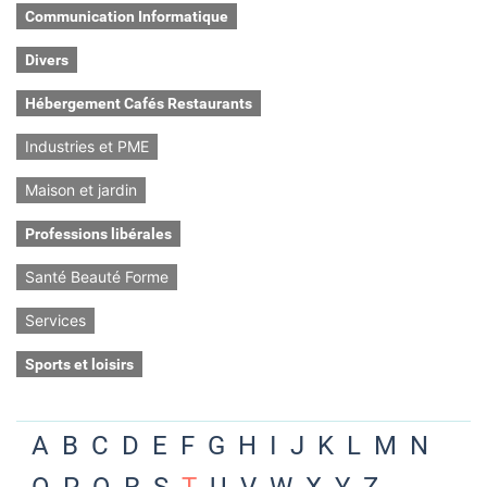
Communication Informatique
Divers
Hébergement Cafés Restaurants
Industries et PME
Maison et jardin
Professions libérales
Santé Beauté Forme
Services
Sports et loisirs
A
B
C
D
E
F
G
H
I
J
K
L
M
N