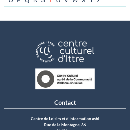
O
P
Q
R
S
T
U
V
W
X
Y
Z
Contact
Centre de Loisirs et d'Information asbI
Rue de la Montagne, 36