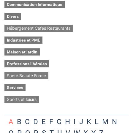
Communication Informatique
Divers
Hébergement Cafés Restaurants
Industries et PME
Maison et jardin
Professions libérales
Santé Beauté Forme
Services
Sports et loisirs
A
B
C
D
E
F
G
H
I
J
K
L
M
N