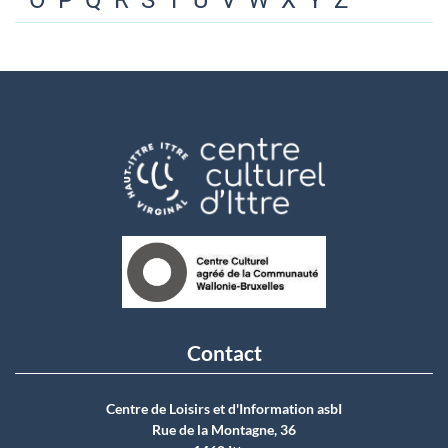
O
P
Q
R
S
T
U
V
W
X
Y
Z
Contact
Centre de Loisirs et d'Information asbI
Rue de la Montagne, 36