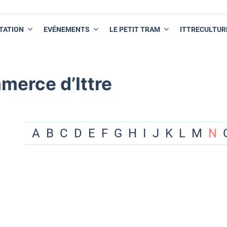
TATION
EVÉNEMENTS
LE PETIT TRAM
ITTRECULTUR
merce d’Ittre
A
B
C
D
E
F
G
H
I
J
K
L
M
N