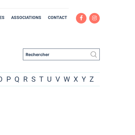
ES
ASSOCIATIONS
CONTACT
O
P
Q
R
S
T
U
V
W
X
Y
Z