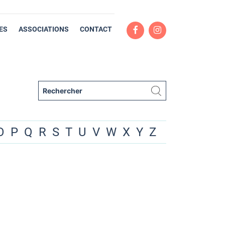
ES
ASSOCIATIONS
CONTACT
O
P
Q
R
S
T
U
V
W
X
Y
Z