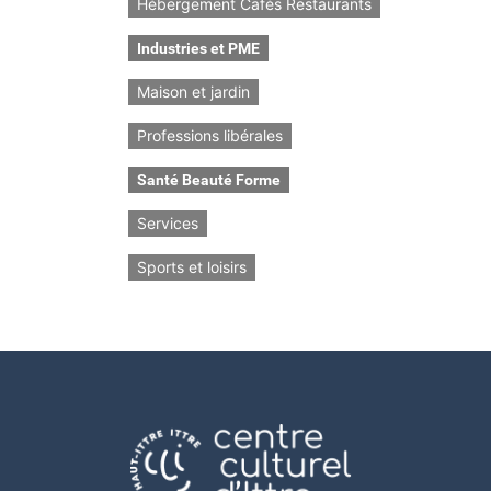
Hébergement Cafés Restaurants
Industries et PME
Maison et jardin
Professions libérales
Santé Beauté Forme
Services
Sports et loisirs