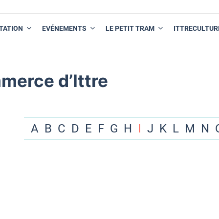
TATION
EVÉNEMENTS
LE PETIT TRAM
ITTRECULTUR
merce d’Ittre
A
B
C
D
E
F
G
H
I
J
K
L
M
N