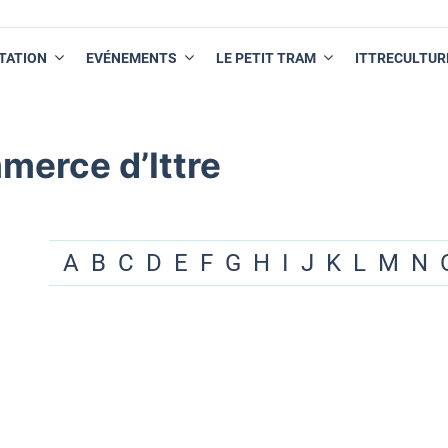
TATION
EVÉNEMENTS
LE PETIT TRAM
ITTRECULTUR
merce d’Ittre
A
B
C
D
E
F
G
H
I
J
K
L
M
N