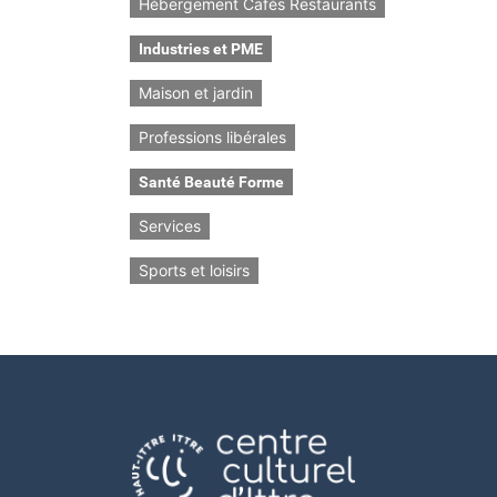
Hébergement Cafés Restaurants
Industries et PME
Maison et jardin
Professions libérales
Santé Beauté Forme
Services
Sports et loisirs