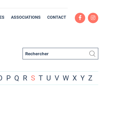
ES
ASSOCIATIONS
CONTACT
O
P
Q
R
S
T
U
V
W
X
Y
Z