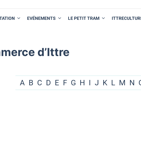
TATION
EVÉNEMENTS
LE PETIT TRAM
ITTRECULTUR
merce d’Ittre
A
B
C
D
E
F
G
H
I
J
K
L
M
N