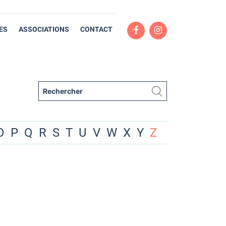
ES
ASSOCIATIONS
CONTACT
O
P
Q
R
S
T
U
V
W
X
Y
Z