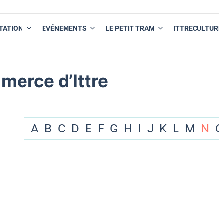
TATION
EVÉNEMENTS
LE PETIT TRAM
ITTRECULTUR
merce d’Ittre
A
B
C
D
E
F
G
H
I
J
K
L
M
N