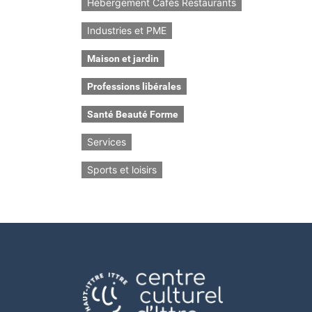
Hébergement Cafés Restaurants
Industries et PME
Maison et jardin
Professions libérales
Santé Beauté Forme
Services
Sports et loisirs