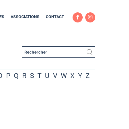
ES
ASSOCIATIONS
CONTACT
O
P
Q
R
S
T
U
V
W
X
Y
Z