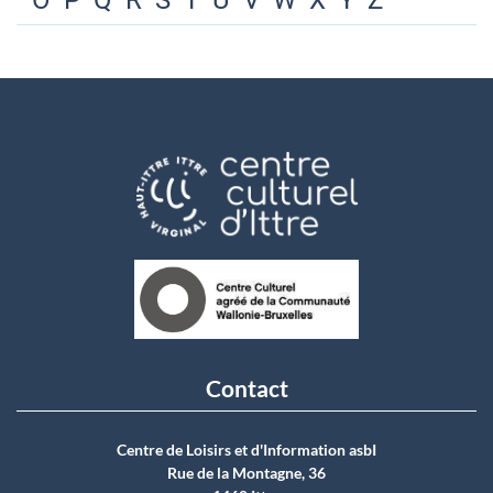
O
P
Q
R
S
T
U
V
W
X
Y
Z
Contact
Centre de Loisirs et d'Information asbI
Rue de la Montagne, 36