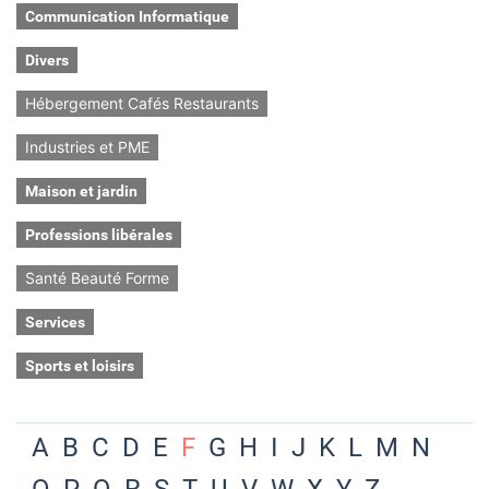
Communication Informatique
Divers
Hébergement Cafés Restaurants
Industries et PME
Maison et jardin
Professions libérales
Santé Beauté Forme
Services
Sports et loisirs
A
B
C
D
E
F
G
H
I
J
K
L
M
N