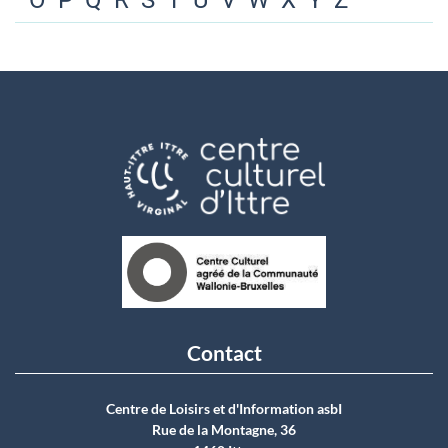
O
P
Q
R
S
T
U
V
W
X
Y
Z
Contact
Centre de Loisirs et d'Information asbI
Rue de la Montagne, 36