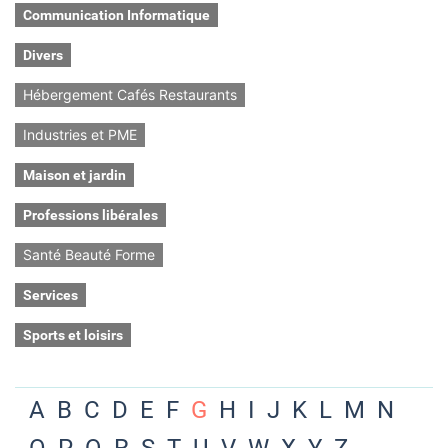
Communication Informatique
Divers
Hébergement Cafés Restaurants
Industries et PME
Maison et jardin
Professions libérales
Santé Beauté Forme
Services
Sports et loisirs
A
B
C
D
E
F
G
H
I
J
K
L
M
N