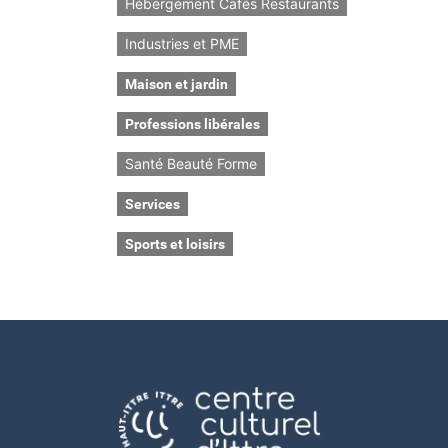
Hébergement Cafés Restaurants
Industries et PME
Maison et jardin
Professions libérales
Santé Beauté Forme
Services
Sports et loisirs