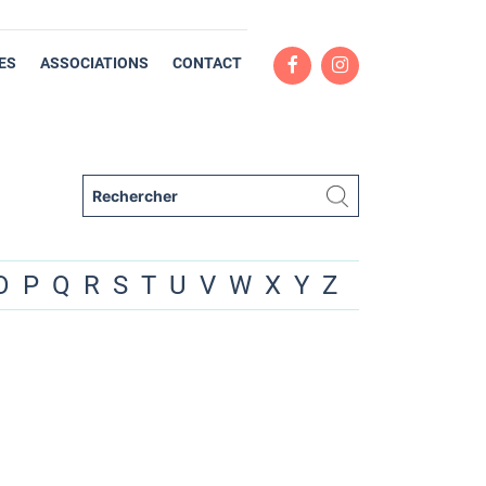
ES
ASSOCIATIONS
CONTACT
O
P
Q
R
S
T
U
V
W
X
Y
Z