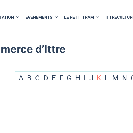
TATION
EVÉNEMENTS
LE PETIT TRAM
ITTRECULTUR
merce d’Ittre
A
B
C
D
E
F
G
H
I
J
K
L
M
N